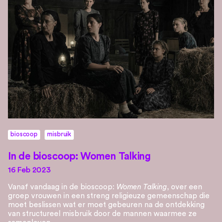
bioscoop
misbruik
In de bioscoop: Women Talking
16 Feb 2023
Vanaf vandaag in de bioscoop:
Women Talking
, over een
groep vrouwen in een streng religieuze gemeenschap die
moet beslissen wat er moet gebeuren na de ontdekking
van structureel misbruik door de mannen waarmee ze