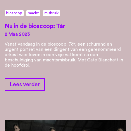
bioscoop
macht
misbruik
Nu in de bioscoop: Tár
2 Maa 2023
Vanaf vandaag in de bioscoop:
Tár
, een schurend en
urgent portret van een dirigent van een gerenommeerd
orkest wier leven in een vrije val komt na een
beschuldiging van machtsmisbruik. Met Cate Blanchett in
de hoofdrol.
Lees verder