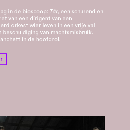
ag in de bioscoop:
Tár
, een schurend en
ret van een dirigent van een
d orkest wier leven in een vrije val
 beschuldiging van machtsmisbruik.
anchett in de hoofdrol.
r