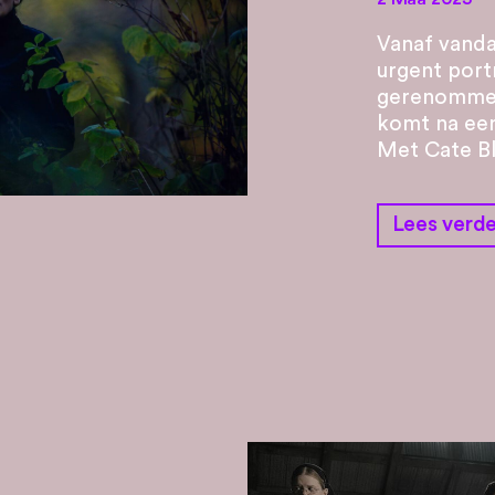
Vanaf vanda
urgent port
gerenommeer
komt na een
Met Cate Bl
Lees verde