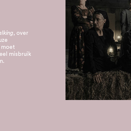
lking
, over
uze
r moet
eel misbruik
n.