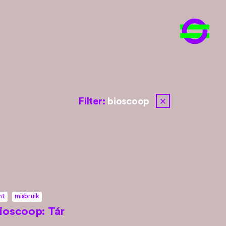
close
Filter:
bioscoop
ht
misbruik
ioscoop: Tár