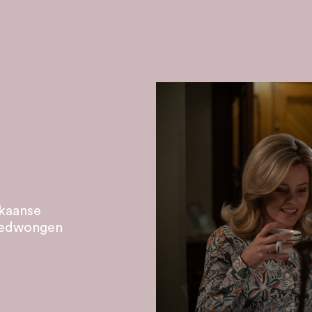
ikaanse
dgedwongen