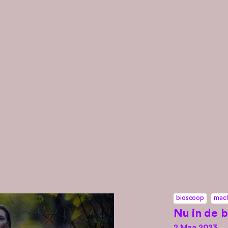
bioscoop
mac
Nu in de b
2 Maa 2023