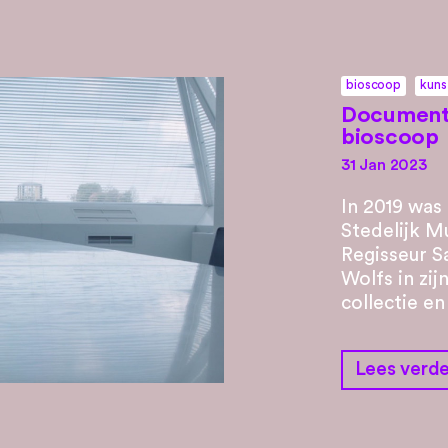
bioscoop
kuns
Documenta
bioscoop
31 Jan 2023
In 2019 was
Stedelijk 
Regisseur S
Wolfs in zij
collectie e
Lees verde