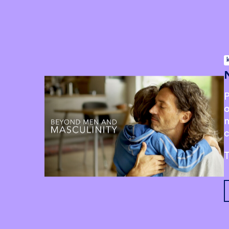
P
o
m
T