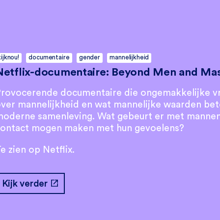
kijknou!
documentaire
gender
mannelijkheid
Netflix-documentaire: Beyond Men and Mas
rovocerende documentaire die ongemakkelijke vr
ver mannelijkheid en wat mannelijke waarden bet
oderne samenleving. Wat gebeurt er met mannen 
contact mogen maken met hun gevoelens?
e zien op Netflix.
open_in_new
Kijk verder