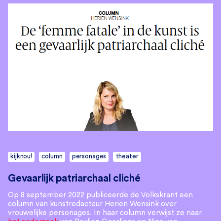
kijknou!
column
personages
theater
Gevaarlijk patriarchaal cliché
Op 8 september 2022 publiceerde de Volkskrant een
column van kunstredacteur Herien Wensink over
vrouwelijke personages. In haar column verwijst ze naar