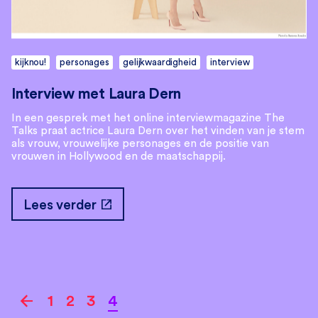
kijknou!
personages
gelijkwaardigheid
interview
Interview met Laura Dern
In een gesprek met het online interviewmagazine The
Talks praat actrice Laura Dern over het vinden van je stem
als vrouw, vrouwelijke personages en de positie van
vrouwen in Hollywood en de maatschappij.
open_in_new
Lees verder
arrow_back
1
2
3
4