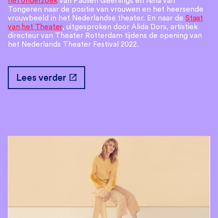
het onderzoek
van Paulien Geerlings en Nina van
Tongeren naar de positie van vrouwen en het heersende
vrouwbeeld in het Nederlandse theater. En naar de
Staat
van het Theater
, uitgesproken door Alida Dors, artistiek
directeur van Theater Rotterdam tijdens de opening van
het Nederlands Theater Festival 2022.
open_in_new
Lees verder