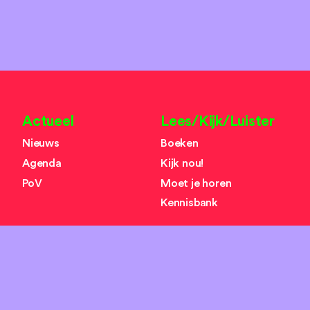
Actueel
Lees/Kijk/Luister
Nieuws
Boeken
Agenda
Kijk nou!
PoV
Moet je horen
Kennisbank
Over ons
Zoeken
search
Missie
Team
Organisaties