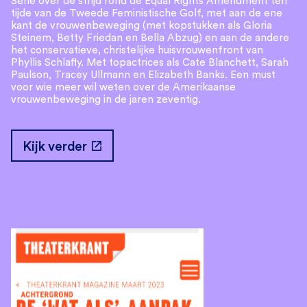
Serie over de strijd rond de Equal Rights Amendment ten
tijde van de Tweede Feministische Golf, met aan de ene
kant de vrouwenbeweging (met kopstukken als Gloria
Steinem, Betty Friedan en Bella Abzug) en aan de andere
het conservatieve, christelijke huisvrouwenfront van
Phyllis Schlafly. Met topactrices als Cate Blanchett, Sarah
Paulson, Tracey Ullmann en Elizabeth Banks. Een must
voor wie meer wil weten over de Amerikaanse
vrouwenbeweging in de jaren zeventig.
open_in_new
Kijk verder