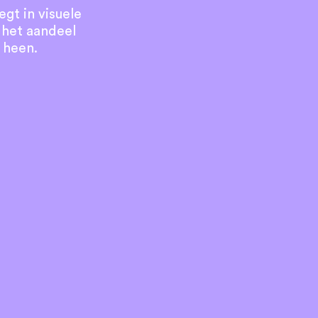
egt in visuele
) het aandeel
n heen.