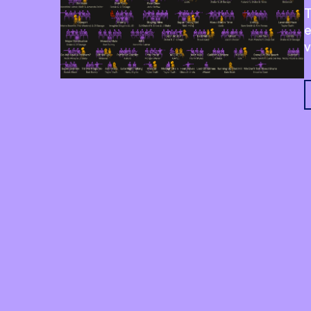
T
e
v