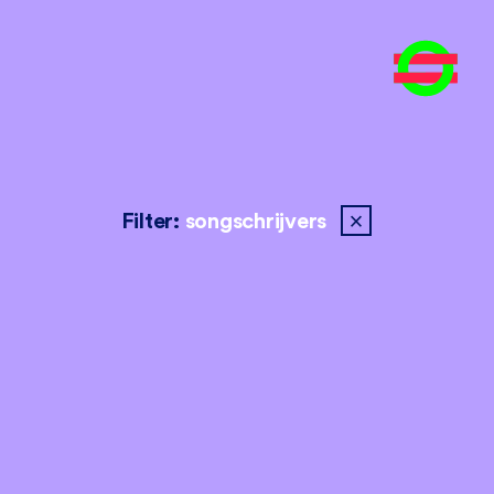
close
Filter:
songschrijvers