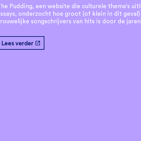
he Pudding, een website die culturele thema's uitl
ssays, onderzocht hoe groot (of klein in dit geval
rouwelijke songschrijvers van hits is door de jare
open_in_new
Lees verder