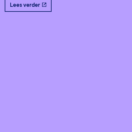
open_in_new
Lees verder