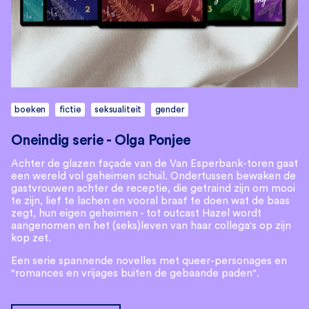
boeken
fictie
seksualiteit
gender
Oneindig serie - Olga Ponjee
Achter de glazen façade van de Van Esperbank-toren gaat
een wereld vol geheimen schuil. Ondertussen bewaken de
gastvrouwen achter de receptie, die getraind zijn om mooi
te zijn, lief te lachen en vooral braaf te doen wat de baas
zegt, hun eigen geheimen - tot outcast Hazel wordt
aangenomen en het (seks)leven van haar collega's op zijn
kop zet.
Een serie spannende novelles met queer-personages en
"romances en vrijages buiten de gebaande paden".