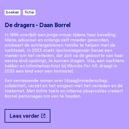
boeken
fictie
De dragers - Daan Borrel
In 1996 overlijdt een jonge vrouw tijdens haar bevalling.
Maria, advocaat en onlangs zelf moeder geworden,
probeert de achtergebleven familie te helpen met de
tuchtzaak. In 2023 zoekt rijschooleigenaar Sanae een
manier om het verleden, dat zich na de geboorte van haar
eerste kind opdringt, te kunnen dragen. Vita, een nuchtere
bakker en intimiteitsactivist bij Wombs For All, draagt in
2035 een kind voor een homostel.
Een verrassende roman over (draag)moederschap,
solidariteit, verzet en het omgaan met het verleden en de
toekomst. Met lichte toets en intieme observaties creëert
Borrel personages om van te houden.
open_in_new
Lees verder