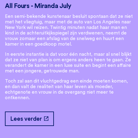
All Fours - Miranda July
Een semi-bekende kunstenaar besluit spontaan dat ze niet
met het vliegtuig, maar met de auto van Los Angeles naar
New York wil reizen. Twintig minuten nadat haar man en
kind in de achteruitkijkspiegel zijn verdwenen, neemt de
vrouw zomaar een afslag van de snelweg en huurt een
kamer in een goedkoop motel.
In eerste instantie is dat voor één nacht, maar al snel blijkt
dat ze niet van plan is om ergens anders heen te gaan. Ze
verandert de kamer in een luxe suite en begint een affaire
met een jongere, getrouwde man.
Toch zal aan dit vluchtgedrag een einde moeten komen,
en dan valt de realiteit van haar leven als moeder,
echtgenote en vrouw in de overgang niet meer te
ontkennen.
open_in_new
Lees verder