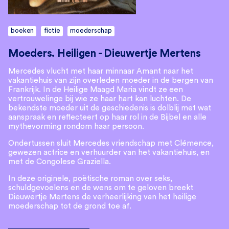
boeken
fictie
moederschap
Moeders. Heiligen - Dieuwertje Mertens
Mercedes vlucht met haar minnaar Amant naar het
vakantiehuis van zijn overleden moeder in de bergen van
Frankrijk. In de Heilige Maagd Maria vindt ze een
vertrouwelinge bij wie ze haar hart kan luchten. De
bekendste moeder uit de geschiedenis is dolblij met wat
aanspraak en reflecteert op haar rol in de Bijbel en alle
mythevorming rondom haar persoon.
Ondertussen sluit Mercedes vriendschap met Clémence,
gewezen actrice en verhuurder van het vakantiehuis, en
met de Congolese Graziella.
In deze originele, poëtische roman over seks,
schuldgevoelens en de wens om te geloven breekt
Dieuwertje Mertens de verheerlijking van het heilige
moederschap tot de grond toe af.