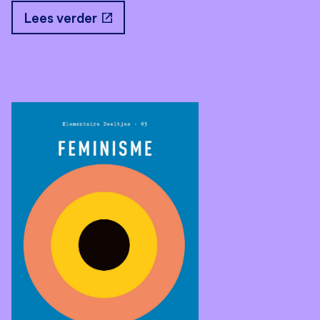
open_in_new
Lees verder