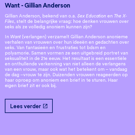
Want - Gillian Anderson
Gillian Anderson, bekend van o.a.
Sex Education
en
The X-
Files
, stelt de belangrijke vraag: hoe denken vrouwen over
seks als ze volledig anoniem kunnen zijn?
In
Want
(verlangen) verzamelt Gillian Anderson anonieme
verhalen van vrouwen over hun ideeën en gedachten over
seks. Van fantasieën en frustraties tot bdsm en
polyamorie. Samen vormen ze een uitgebreid portret van
seksualiteit in de 21e eeuw. Het resultaat is een essentiële
en onthullende verkenning van niet alleen de verlangens
van een vrouw, maar ook wat het betekent om – vandaag
de dag –vrouw te zijn. Duizenden vrouwen reageerden op
haar oproep om anoniem een brief in te sturen. Haar
eigen brief zit er ook bij.
open_in_new
Lees verder