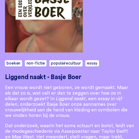
boeken
non-fictie
populairecultuur
essay
Liggend naakt - Basje Boer
Een vrouw wordt niet geboren, ze wordt gemaakt. Maar
als dat zo is, wat valt er dan te zeggen over hoe ze in
elkaar wordt ge­zet? In
Liggend naakt
, een essay in vijf
delen, onderzoekt Bas­je Boer onze aannames over
vrouwelijkheid aan de hand van kle­ding en symbolen die
we vinden horen bij de vrouw.
Dat onderzoek, waarin het soms schuurt en botst, leidt van
de modegeschiedenis via Assepoester naar Taylor Swift
en Mae West. Het meandert, stelt vragen, maar trekt,