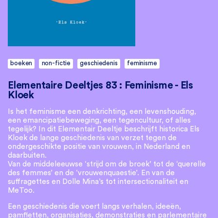
boeken
non-fictie
geschiedenis
feminisme
Elementaire Deeltjes 83 : Feminisme - Els
Kloek
Is het feminisme een denkrichting, een levenshouding,
een emancipatiebeweging, een tegencultuur, of alles
tegelijk? In dit Elementair Deeltje beschrijft historica Els
Kloek de lange geschiedenis van verzet tegen de
ondergeschikte positie van vrouwen, in Nederland en
daarbuiten.
Van de middeleeuwse ‘strijd om de broek’ tot de ‘querelle
des femmes’ en de ‘vrouwenquaestie’. En van de
suffragettes en Dolle Mina’s tot intersectionaliteit en
MeToo.
Een geschiedenis die voert langs verhalen, ideeën,
pamfletten, organisaties, demonstraties en parlementaire