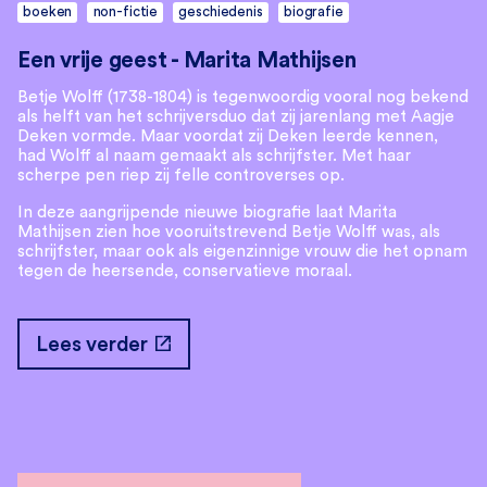
boeken
non-fictie
geschiedenis
biografie
Een vrije geest - Marita Mathijsen
Betje Wolff (1738-1804) is tegenwoordig vooral nog bekend
als helft van het schrijversduo dat zij jarenlang met Aagje
Deken vormde. Maar voordat zij Deken leerde kennen,
had Wolff al naam gemaakt als schrijfster. Met haar
scherpe pen riep zij felle controverses op.
In deze aangrijpende nieuwe biografie laat Marita
Mathijsen zien hoe vooruitstrevend Betje Wolff was, als
schrijfster, maar ook als eigenzinnige vrouw die het opnam
tegen de heersende, conservatieve moraal.
open_in_new
Lees verder