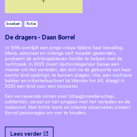
boeken
fictie
De dragers - Daan Borrel
In 1996 overlijdt een jonge vrouw tijdens haar bevalling.
Maria, advocaat en onlangs zelf moeder geworden,
probeert de achtergebleven familie te helpen met de
tuchtzaak. In 2023 zoekt rijschooleigenaar Sanae een
manier om het verleden, dat zich na de geboorte van haar
eerste kind opdringt, te kunnen dragen. Vita, een nuchtere
bakker en intimiteitsactivist bij Wombs For All, draagt in
2035 een kind voor een homostel.
Een verrassende roman over (draag)moederschap,
solidariteit, verzet en het omgaan met het verleden en de
toekomst. Met lichte toets en intieme observaties creëert
Borrel personages om van te houden.
open_in_new
Lees verder