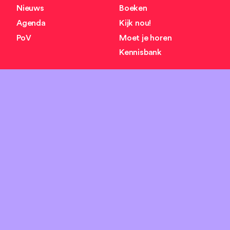
Nieuws
Boeken
Agenda
Kijk nou!
PoV
Moet je horen
Kennisbank
Over ons
Zoeken
search
Missie
Team
Organisaties
Contact
Socials