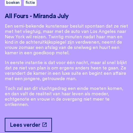
boeken
fictie
All Fours - Miranda July
Een semi-bekende kunstenaar besluit spontaan dat ze niet
met het vliegtuig, maar met de auto van Los Angeles naar
New York wil reizen. Twintig minuten nadat haar man en
kind in de achteruitkijkspiegel zijn verdwenen, neemt de
vrouw zomaar een afslag van de snelweg en huurt een
kamer in een goedkoop motel.
In eerste instantie is dat voor één nacht, maar al snel blijkt
dat ze niet van plan is om ergens anders heen te gaan. Ze
verandert de kamer in een luxe suite en begint een affaire
met een jongere, getrouwde man.
Toch zal aan dit vluchtgedrag een einde moeten komen,
en dan valt de realiteit van haar leven als moeder,
echtgenote en vrouw in de overgang niet meer te
ontkennen.
open_in_new
Lees verder