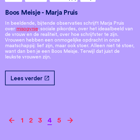
Boos Meisje - Marja Pruis
In beeldende, bijtende observaties schrijft Marja Pruis
over
misogynie
, sociale pikordes, over het ideaalbeeld van
de vrouw en de realiteit, over hoe schrijfster te zijn.
Vrouwen hebben een onmogelijke opdracht in onze
maatschappij: lief zijn, maar ook stoer. Alleen niet té stoer,
want dan ben je een Boos Meisje. Terwijl dat juist de
leukste vrouwen zijn.
open_in_new
Lees verder
arrow_back
arrow_forward
1
2
3
4
5