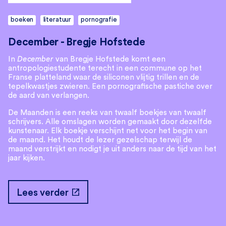
boeken
literatuur
pornografie
December - Bregje Hofstede
In
December
van Bregje Hofstede komt een
antropologiestudente terecht in een commune op het
Franse platteland waar de siliconen vlijtig trillen en de
tepelkwastjes zwieren. Een pornografische pastiche over
de aard van verlangen.
De Maanden is een reeks van twaalf boekjes van twaalf
schrijvers. Alle omslagen worden gemaakt door dezelfde
kunstenaar. Elk boekje verschijnt net voor het begin van
de maand. Het houdt de lezer gezelschap terwijl de
maand verstrijkt en nodigt je uit anders naar de tijd van het
jaar kijken.
open_in_new
Lees verder