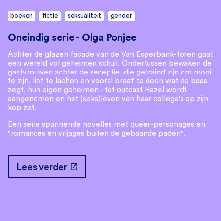
boeken
fictie
seksualiteit
gender
Oneindig serie - Olga Ponjee
Achter de glazen façade van de Van Esperbank-toren gaat
een wereld vol geheimen schuil. Ondertussen bewaken de
gastvrouwen achter de receptie, die getraind zijn om mooi
te zijn, lief te lachen en vooral braaf te doen wat de baas
zegt, hun eigen geheimen - tot outcast Hazel wordt
aangenomen en het (seks)leven van haar collega's op zijn
kop zet.
Een serie spannende novelles met queer-personages en
"romances en vrijages buiten de gebaande paden".
open_in_new
Lees verder