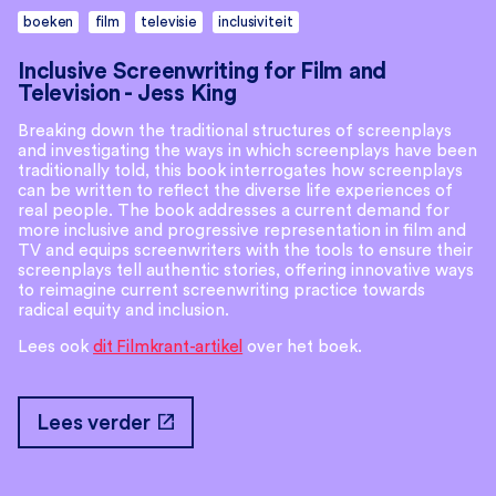
boeken
film
televisie
inclusiviteit
Inclusive Screenwriting for Film and
Television - Jess King
Breaking down the traditional structures of screenplays
and investigating the ways in which screenplays have been
traditionally told, this book interrogates how screenplays
can be written to reflect the diverse life experiences of
real people. The book addresses a current demand for
more inclusive and progressive representation in film and
TV and equips screenwriters with the tools to ensure their
screenplays tell authentic stories, oﬀering innovative ways
to reimagine current screenwriting practice towards
radical equity and inclusion.
Lees ook
dit Filmkrant-artikel
over het boek.
open_in_new
Lees verder