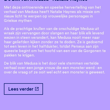
Met deze ontroerende en speelse hervertelling van het
verhaal van Medusa heeft Natalie Haynes als missie om
nieuw licht te werpen op vrouwelijke personages in
Griekse mythen
Als de prachtige krullen van de onschuldige Medusa uit
wraak zijn vervangen door slangen en haar blik elk levend
wezen in steen verandert, kan Medusa nooit meer naar
haar geliefden kijken zonder ze te doden. Ze is gedoemd
tot een leven in het halfduister, totdat Perseus aan zijn
queeste begint om het hoofd van een van de Gorgonen te
pakken te krijgen.
De blik van Medusa is het door vele stemmen vertelde
verhaal over een jonge vrouw die een monster werd - en
over de vraag of ze ooit wel echt een monster is geweest.
open_in_new
Lees verder