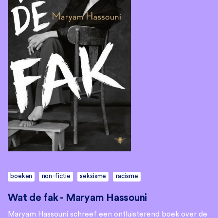
boeken
non-fictie
seksisme
racisme
Wat de fak - Maryam Hassouni
Maryam Hassouni schreef een ontluisterend boek over de