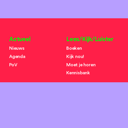
Actueel
Lees/Kijk/Luister
Nieuws
Boeken
Agenda
Kijk nou!
PoV
Moet je horen
Kennisbank
Over ons
Zoeken
search
Missie
Team
Organisaties
Contact