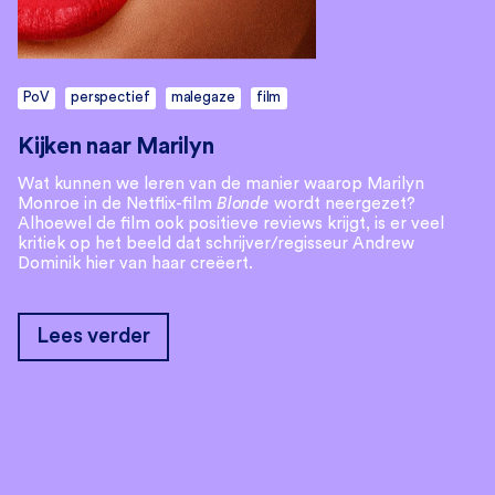
PoV
perspectief
malegaze
film
Kijken naar Marilyn
Wat kunnen we leren van de manier waarop Marilyn
Monroe in de Netflix-film
Blonde
wordt neergezet?
Alhoewel de film ook positieve reviews krijgt, is er veel
kritiek op het beeld dat schrijver/regisseur Andrew
Dominik hier van haar creëert.
Lees verder