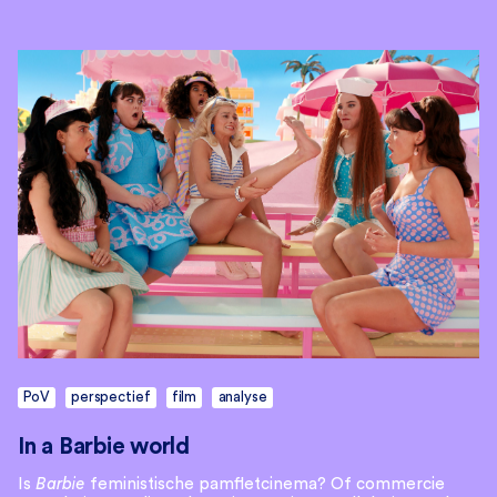
PoV
perspectief
film
analyse
In a Barbie world
Is
Barbie
feministische pamfletcinema? Of commercie