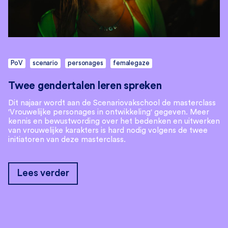
PoV
scenario
personages
femalegaze
Twee gendertalen leren spreken
Dit najaar wordt aan de Scenariovakschool de masterclass
'Vrouwelijke personages in ontwikkeling' gegeven. Meer
kennis en bewustwording over het bedenken en uitwerken
van vrouwelijke karakters is hard nodig volgens de twee
initiatoren van deze masterclass.
Lees verder