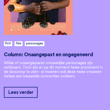
PoV
film
personages
Column: Onaangepast en ongegeneerd
Wilde of onaangepaste vrouwelijke personages zijn
zeldzaam. Toch zijn er op dit moment twee prominent in
de bioscoop te zien - al moeten ook deze twee vrouwen
helaas aan bepaalde conventies voldoen.
Lees verder