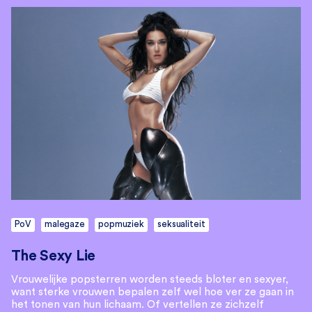
PoV
malegaze
popmuziek
seksualiteit
The Sexy Lie
Vrouwelijke popsterren worden steeds bloter en sexyer,
want sterke vrouwen bepalen zelf wel hoe ver ze gaan in
het tonen van hun lichaam. Of vertellen ze zichzelf