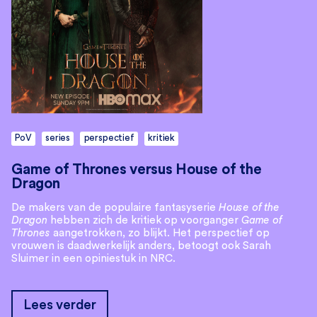
PoV
series
perspectief
kritiek
Game of Thrones versus House of the
Dragon
De makers van de populaire fantasyserie
House of the
Dragon
hebben zich de kritiek op voorganger
Game of
Thrones
aangetrokken, zo blijkt. Het perspectief op
vrouwen is daadwerkelijk anders, betoogt ook Sarah
Sluimer in een opiniestuk in NRC.
Lees verder