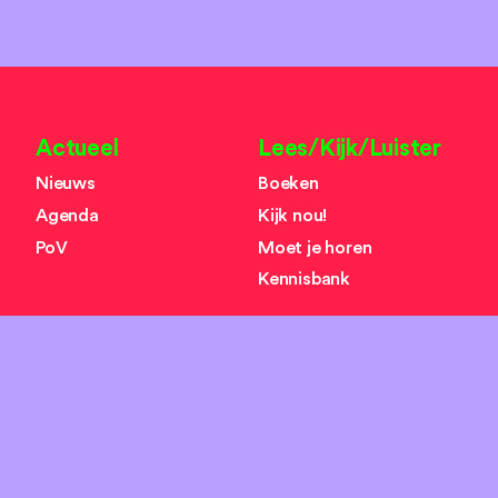
Actueel
Lees/Kijk/Luister
Nieuws
Boeken
Agenda
Kijk nou!
PoV
Moet je horen
Kennisbank
Over ons
Zoeken
search
Missie
Team
Organisaties
Contact