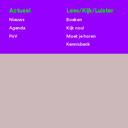
Actueel
Lees/Kijk/Luister
Nieuws
Boeken
Agenda
Kijk nou!
PoV
Moet je horen
Kennisbank
Over ons
Zoeken
search
Missie
Team
Organisaties
Contact
Socials