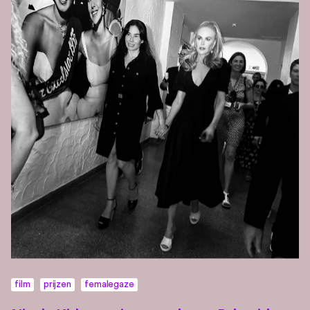
film
prijzen
femalegaze