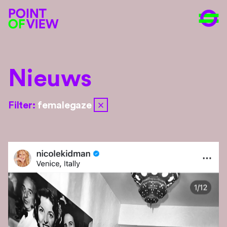
Nieuws
close
Filter:
femalegaze