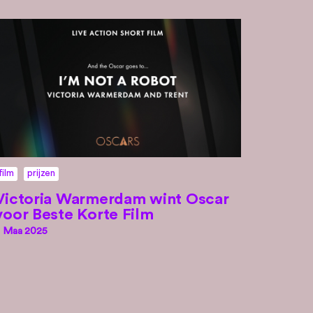
film
prijzen
Victoria Warmerdam wint Oscar
voor Beste Korte Film
 Maa 2025