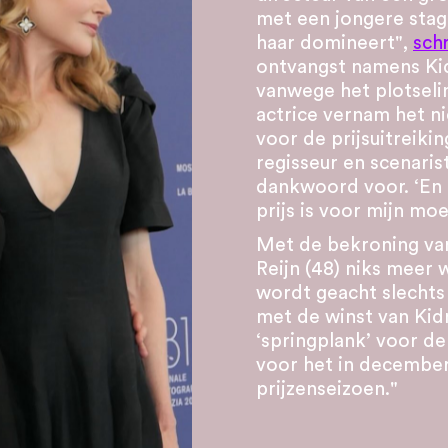
met een jongere stagia
haar domineert",
schr
ontvangst namens Kid
vanwege het plotseli
actrice vernam het n
voor de prijsuitreikin
regisseur en scenari
dankwoord voor. ‘En 
prijs is voor mijn moe
Met de bekroning van
Reijn (48) niks meer w
wordt geacht slechts 
met de winst van Kid
‘springplank’ voor de
voor het in decembe
prijzenseizoen."