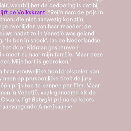
ir, waarbij het de bedoeling is dat hij
ijft de Volkskrant
. "Reijn nam de prijs in
man, die niet aanwezig kon zijn
nge overlijden van haar moeder; de
ieuws nadat ze in Venetië was geland
g. ‘Ik ben in shock’, las de Nederlandse
st het door Kidman geschreven
ik moet nu naar mijn familie. Maar deze
der. Mijn hart is gebroken.’
 haar vrouwelijke hoofdrolspeler kon
innen op persoonlijke titel: de jury
één prijs toe te kennen per film. Maar
man in Venetië, vaak genoemd als de
 Oscars, ligt
Babygirl
prima op koers
r aanvangende Amerikaanse