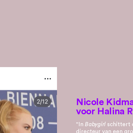
Nicole Kidman
voor Halina R
"In
Babygirl
schittert 
directeur van een gro